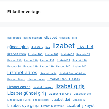
Etiketler ve tags
elizabet
calı destek
casino oyunları
freespin
giriş
lizabet
Liza bet
güncel giriş
Hızlı Giriş
liza
lizabet.com
Lizabet400
lizabet401
lizabet402
lizabet403
lizabet 436
lizabet436
lizabet 437
lizabet437
lizabet 438
lizabet438
lizabet 439
lizabet439
lizabet 440
lizabet440
Lizabet adres
Lizabet bahis
Lizabet Best of Adres
Lizabet Canlı Destek
lizabet bitcoin
Lizabet bonus
lizabet giriş
Lizabet casino
Lizabet freespin
Lizabet güncel giriş
Lizabet Hızlı Giriş
Lizabet kripto
Lizabet slot
Lizabet Mobil Giriş
lizabet resmi
Lizabet Tv
Lizabet üye girişi
Lizabet şikayet
Lizabet Şikayetleri