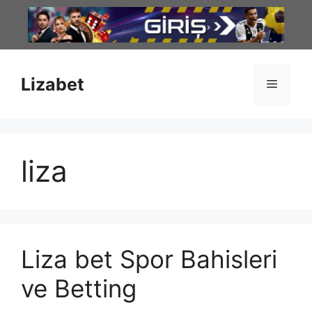
İçeriğe
atla
Lizabet
Menü
liza
Liza bet Spor Bahisleri
ve Betting