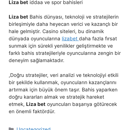
Liza bet
iddaa ve spor bahisleri
Liza bet
Bahis dünyası, teknoloji ve stratejilerin
birleşimiyle daha heyecan verici ve kazançlı bir
hale gelmiştir. Casino siteleri, bu dinamik
dünyada oyuncularına
lizabet
daha fazla fırsat
sunmak için sürekli yenilikler geliştirmekte ve
farklı bahis stratejileriyle oyuncularına zengin bir
deneyim sağlamaktadır.
,Doğru stratejiler, veri analizi ve teknolojiyi etkili
bir şekilde kullanmak, oyuncuların kazançlarını
artırmak için büyük önem taşır. Bahis yaparken
doğru kararları almak ve stratejik hareket
etmek,
Liza bet
oyuncuları başarıya götürecek
en önemli faktördür.
Kategoriler
Uncategorized