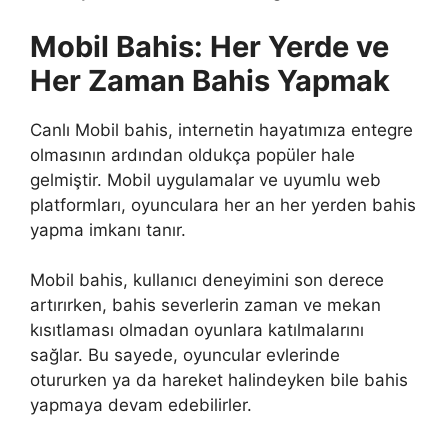
Mobil Bahis: Her Yerde ve
Her Zaman Bahis Yapmak
Canlı Mobil bahis, internetin hayatımıza entegre
olmasının ardından oldukça popüler hale
gelmiştir. Mobil uygulamalar ve uyumlu web
platformları, oyunculara her an her yerden bahis
yapma imkanı tanır.
Mobil bahis, kullanıcı deneyimini son derece
artırırken, bahis severlerin zaman ve mekan
kısıtlaması olmadan oyunlara katılmalarını
sağlar. Bu sayede, oyuncular evlerinde
otururken ya da hareket halindeyken bile bahis
yapmaya devam edebilirler.