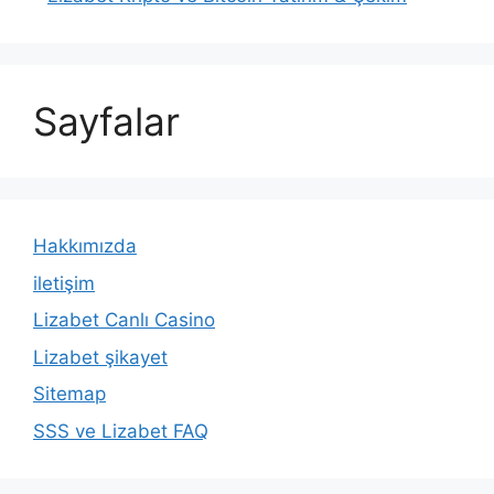
Sayfalar
Hakkımızda
iletişim
Lizabet Canlı Casino
Lizabet şikayet
Sitemap
SSS ve Lizabet FAQ