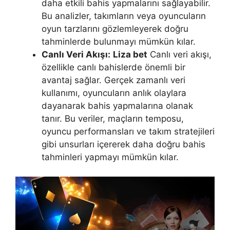
daha etkili bahis yapmalarını sağlayabilir.
Bu analizler, takımların veya oyuncuların
oyun tarzlarını gözlemleyerek doğru
tahminlerde bulunmayı mümkün kılar.
Canlı Veri Akışı:
Liza bet
Canlı veri akışı,
özellikle canlı bahislerde önemli bir
avantaj sağlar. Gerçek zamanlı veri
kullanımı, oyuncuların anlık olaylara
dayanarak bahis yapmalarına olanak
tanır. Bu veriler, maçların temposu,
oyuncu performansları ve takım stratejileri
gibi unsurları içererek daha doğru bahis
tahminleri yapmayı mümkün kılar.