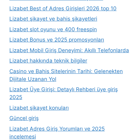
Lizabet Best of Adres Girişleri 2026 top 10
Lizabet şikayet ve bahis şikayetleri
Lizabet slot oyunu ve 400 freespin
Lizabet Bonus ve 2025 promosyonları
Lizabet Mobil Giriş Deneyimi: Akıllı Telefonlarda
Lizabet hakkında teknik bilgiler
Casino ve Bahis Sitelerinin Tarihi: Gelenekten
Dijitale Uzanan Yol
Lizabet Üye Girişi: Detaylı Rehberi üye giriş
2025
Lizabet şikayet konuları
Güncel giriş
Lizabet Adres Giriş Yorumları ve 2025
incelemesi