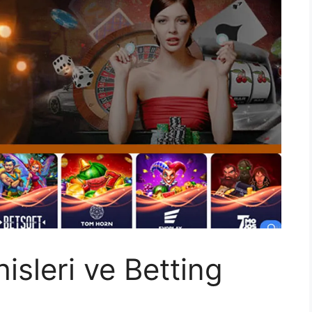
isleri ve Betting