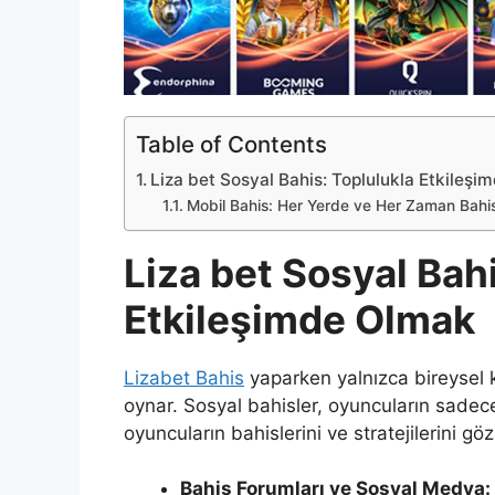
Table of Contents
Liza bet Sosyal Bahis: Toplulukla Etkileş
Mobil Bahis: Her Yerde ve Her Zaman Bah
Liza bet
Sosyal Bahi
Etkileşimde Olmak
Lizabet Bahis
yaparken yalnızca bireysel ka
oynar. Sosyal bahisler, oyuncuların sadec
oyuncuların bahislerini ve stratejilerini gö
Bahis Forumları ve Sosyal Medya: