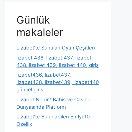
Günlük
makaleler
Lizabet’te Sunulan Oyun Çeşitleri
lizabet 436, lizabet 437, lizabet
438, lizabet 439, lizabet 440, giriş
lizabet436, lizabet437,
lizabet438, lizabet439, lizabet440
güncel giriş
Lizabet Nedir? Bahis ve Casino
Dünyasında Platform
Lizabet’te Bulunabilen En İyi 10
Özellik