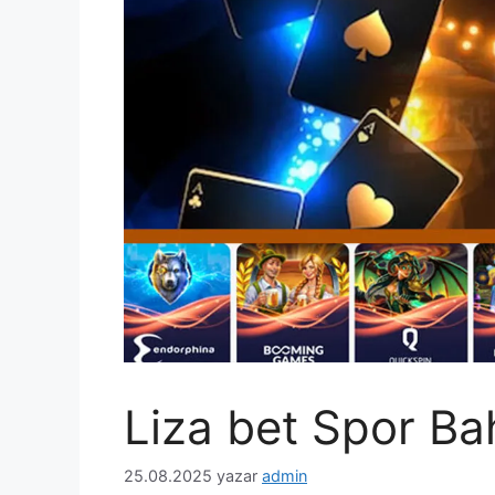
Liza bet Spor Bah
25.08.2025
yazar
admin