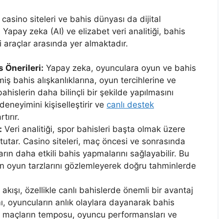
casino siteleri ve bahis dünyası da dijital
apay zeka (AI) ve elizabet veri analitiği, bahis
li araçlar arasında yer almaktadır.
 Önerileri:
Yapay zeka, oyunculara oyun ve bahis
çmiş bahis alışkanlıklarına, oyun tercihlerine ve
ahislerin daha bilinçli bir şekilde yapılmasını
 deneyimini kişiselleştirir ve
canlı destek
tırır.
:
Veri analitiği, spor bahisleri başta olmak üzere
tutar. Casino siteleri, maç öncesi ve sonrasında
arın daha etkili bahis yapmalarını sağlayabilir. Bu
rın oyun tarzlarını gözlemleyerek doğru tahminlerde
 akışı, özellikle canlı bahislerde önemli bir avantaj
mı, oyuncuların anlık olaylara dayanarak bahis
r, maçların temposu, oyuncu performansları ve