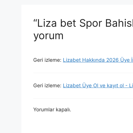
“Liza bet Spor Bahisl
yorum
Geri izleme:
Lizabet Hakkında 2026 Üye İ
Geri izleme:
Lizabet Üye Ol ve kayıt ol - 
Yorumlar kapalı.