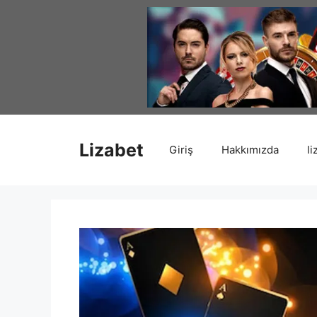
İçeriğe
atla
Lizabet
Giriş
Hakkımızda
li