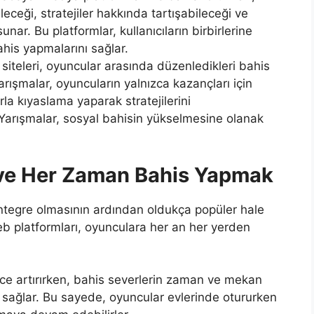
eceği, stratejiler hakkında tartışabileceği ve
nar. Bu platformlar, kullanıcıların birbirlerine
ahis yapmalarını sağlar.
siteleri, oyuncular arasında düzenledikleri bahis
yarışmalar, oyuncuların yalnızca kazançları için
la kıyaslama yaparak stratejilerini
. Yarışmalar, sosyal bahisin yükselmesine olanak
 ve Her Zaman Bahis Yapmak
entegre olmasının ardından oldukça popüler hale
b platformları, oyunculara her an her yerden
ece artırırken, bahis severlerin zaman ve mekan
ı sağlar. Bu sayede, oyuncular evlerinde otururken