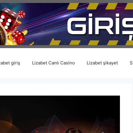
zabet giriş
Lizabet Canlı Casino
Lizabet şikayet
S