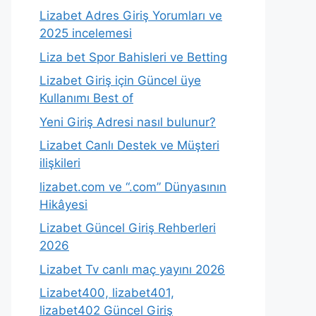
Lizabet Adres Giriş Yorumları ve
2025 incelemesi
Liza bet Spor Bahisleri ve Betting
Lizabet Giriş için Güncel üye
Kullanımı Best of
Yeni Giriş Adresi nasıl bulunur?
Lizabet Canlı Destek ve Müşteri
ilişkileri
lizabet.com ve “.com” Dünyasının
Hikâyesi
Lizabet Güncel Giriş Rehberleri
2026
Lizabet Tv canlı maç yayını 2026
Lizabet400, lizabet401,
lizabet402 Güncel Giriş