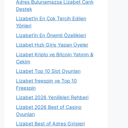
Adres Bulunamazsa Lizabet Canlı
Destek
Lizabet’in En Çok Tercih Edilen
Yönleri
Lizabet’in En Önemli Özellikleri
Lizabet Hızlı Giriş Yapan Üyeler
Lizabet Kripto ve Bitcoin Yatırım &
Çekim
Lizabet Top 10 Slot Oyunları
Lizabet freespin ve Top 10
Freespin
Lizabet 2026 Yenilikleri Rehberi
Lizabet 2026 Best of Casino
Oyunları
Lizabet Best of Adres Girişleri