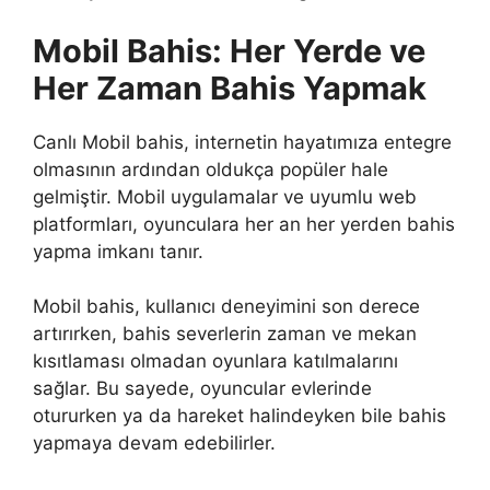
Mobil Bahis: Her Yerde ve
Her Zaman Bahis Yapmak
Canlı Mobil bahis, internetin hayatımıza entegre
olmasının ardından oldukça popüler hale
gelmiştir. Mobil uygulamalar ve uyumlu web
platformları, oyunculara her an her yerden bahis
yapma imkanı tanır.
Mobil bahis, kullanıcı deneyimini son derece
artırırken, bahis severlerin zaman ve mekan
kısıtlaması olmadan oyunlara katılmalarını
sağlar. Bu sayede, oyuncular evlerinde
otururken ya da hareket halindeyken bile bahis
yapmaya devam edebilirler.