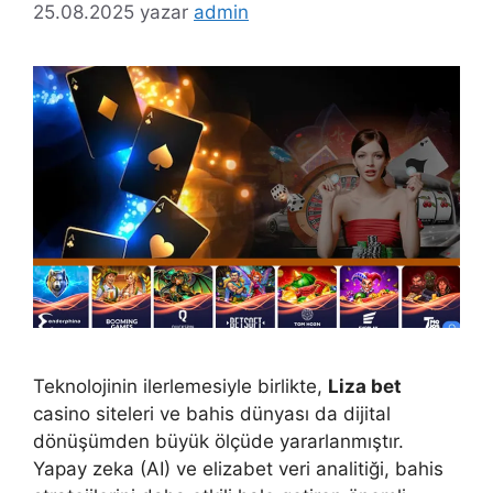
25.08.2025
yazar
admin
Teknolojinin ilerlemesiyle birlikte,
Liza bet
casino siteleri ve bahis dünyası da dijital
dönüşümden büyük ölçüde yararlanmıştır.
Yapay zeka (AI) ve elizabet veri analitiği, bahis