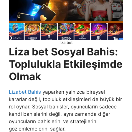
liza bet
Liza bet
Sosyal Bahis:
Toplulukla Etkileşimde
Olmak
Lizabet Bahis
yaparken yalnızca bireysel
kararlar değil, topluluk etkileşimleri de büyük bir
rol oynar. Sosyal bahisler, oyuncuların sadece
kendi bahislerini değil, aynı zamanda diğer
oyuncuların bahislerini ve stratejilerini
gözlemlemelerini sağlar.