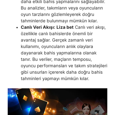
daha etkili bahis yapmalarını sağlayabilir.
Bu analizler, takımların veya oyuncuların
oyun tarzlarını gözlemleyerek doğru
tahminlerde bulunmayı mümkün kılar.
Canlı Veri Akışı:
Liza bet
Canlı veri akışı,
özellikle canlı bahislerde önemli bir
avantaj sağlar. Gerçek zamanlı veri
kullanımı, oyuncuların anlık olaylara
dayanarak bahis yapmalarına olanak
tanır. Bu veriler, maçların temposu,
oyuncu performansları ve takım stratejileri
gibi unsurları içererek daha doğru bahis
tahminleri yapmayı mümkün kılar.