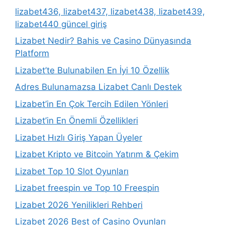
lizabet436, lizabet437, lizabet438, lizabet439,
lizabet440 güncel giriş
Lizabet Nedir? Bahis ve Casino Dünyasında
Platform
Lizabet’te Bulunabilen En İyi 10 Özellik
Adres Bulunamazsa Lizabet Canlı Destek
Lizabet’in En Çok Tercih Edilen Yönleri
Lizabet’in En Önemli Özellikleri
Lizabet Hızlı Giriş Yapan Üyeler
Lizabet Kripto ve Bitcoin Yatırım & Çekim
Lizabet Top 10 Slot Oyunları
Lizabet freespin ve Top 10 Freespin
Lizabet 2026 Yenilikleri Rehberi
Lizabet 2026 Best of Casino Oyunları