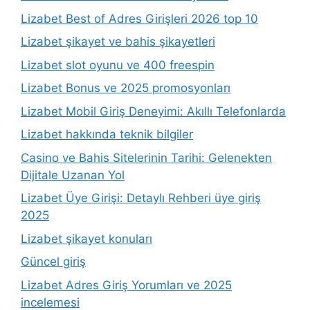
Lizabet Best of Adres Girişleri 2026 top 10
Lizabet şikayet ve bahis şikayetleri
Lizabet slot oyunu ve 400 freespin
Lizabet Bonus ve 2025 promosyonları
Lizabet Mobil Giriş Deneyimi: Akıllı Telefonlarda
Lizabet hakkında teknik bilgiler
Casino ve Bahis Sitelerinin Tarihi: Gelenekten
Dijitale Uzanan Yol
Lizabet Üye Girişi: Detaylı Rehberi üye giriş
2025
Lizabet şikayet konuları
Güncel giriş
Lizabet Adres Giriş Yorumları ve 2025
incelemesi