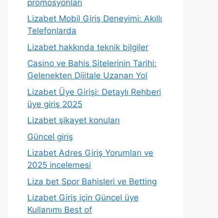
promosyonları
Lizabet Mobil Giriş Deneyimi: Akıllı
Telefonlarda
Lizabet hakkında teknik bilgiler
Casino ve Bahis Sitelerinin Tarihi:
Gelenekten Dijitale Uzanan Yol
Lizabet Üye Girişi: Detaylı Rehberi
üye giriş 2025
Lizabet şikayet konuları
Güncel giriş
Lizabet Adres Giriş Yorumları ve
2025 incelemesi
Liza bet Spor Bahisleri ve Betting
Lizabet Giriş için Güncel üye
Kullanımı Best of