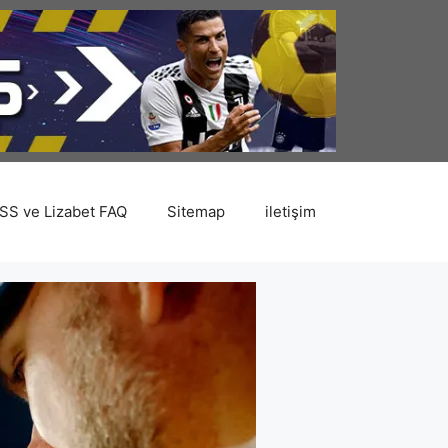
SS ve Lizabet FAQ
Sitemap
iletişim