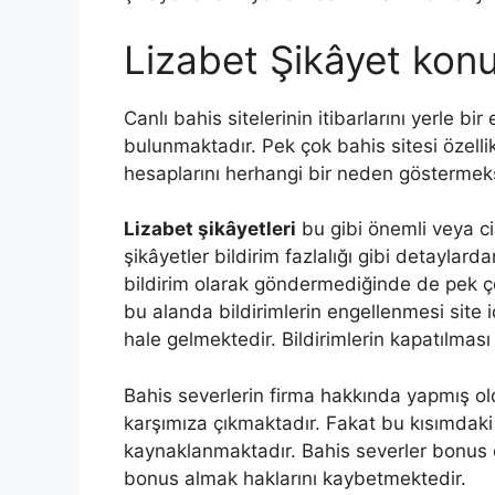
Lizabet Şikâyet konu
Canlı bahis sitelerinin itibarlarını yerle b
bulunmaktadır. Pek çok bahis sitesi özelli
hesaplarını herhangi bir neden göstermek
Lizabet şikâyetleri
bu gibi önemli veya c
şikâyetler bildirim fazlalığı gibi detaylard
bildirim olarak göndermediğinde de pek ço
bu alanda bildirimlerin engellenmesi site 
hale gelmektedir. Bildirimlerin kapatılması 
Bahis severlerin firma hakkında yapmış old
karşımıza çıkmaktadır. Fakat bu kısımdaki ş
kaynaklanmaktadır. Bahis severler bonus öz
bonus almak haklarını kaybetmektedir.