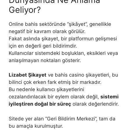
Geliyor?
Online bahis sektöründe “şikâyet”, genellikle
negatif bir kavram olarak görülür.
Fakat aslında şikayet, bir platformun gelişmesi
için en değerli geri bildirimdir.
Kullanıcılar sistemdeki boşlukları, eksikleri veya
anlaşılmayan noktaları gösterir.
Lizabet Şikayet
ve bahis casino şikayetleri, bu
bilinci çok erken fark etmiş bir markadır.
Bu nedenle kullanıcı şikayetlerini
cezalandırılacak bir eylem olarak değil,
sistemi
iyileştiren doğal bir süreç
olarak değerlendirir.
Sitede yer alan “Geri Bildirim Merkezi”, tam da
bu amaçla kurulmuştur.