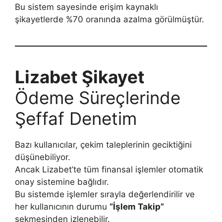
Bu sistem sayesinde erişim kaynaklı
şikayetlerde %70 oranında azalma görülmüştür.
Lizabet Şikayet
Ödeme Süreçlerinde
Şeffaf Denetim
Bazı kullanıcılar, çekim taleplerinin geciktiğini
düşünebiliyor.
Ancak Lizabet’te tüm finansal işlemler otomatik
onay sistemine bağlıdır.
Bu sistemde işlemler sırayla değerlendirilir ve
her kullanıcının durumu
“İşlem Takip”
sekmesinden izlenebilir.