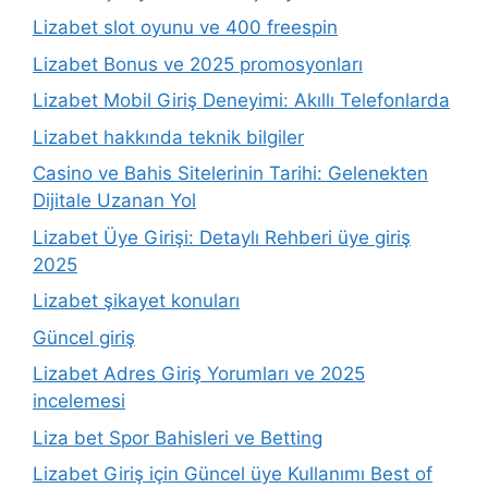
Lizabet slot oyunu ve 400 freespin
Lizabet Bonus ve 2025 promosyonları
Lizabet Mobil Giriş Deneyimi: Akıllı Telefonlarda
Lizabet hakkında teknik bilgiler
Casino ve Bahis Sitelerinin Tarihi: Gelenekten
Dijitale Uzanan Yol
Lizabet Üye Girişi: Detaylı Rehberi üye giriş
2025
Lizabet şikayet konuları
Güncel giriş
Lizabet Adres Giriş Yorumları ve 2025
incelemesi
Liza bet Spor Bahisleri ve Betting
Lizabet Giriş için Güncel üye Kullanımı Best of