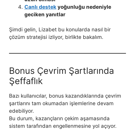
Canlı destek
yoğunluğu nedeniyle
geciken yanıtlar
Şimdi gelin, Lizabet bu konularda nasıl bir
çözüm stratejisi izliyor, birlikte bakalım.
Bonus Çevrim Şartlarında
Şeffaflık
Bazı kullanıcılar, bonus kazandıklarında çevrim
şartlarını tam okumadan işlemlerine devam
edebiliyor.
Bu durum, kazançların çekim aşamasında
sistem tarafından engellenmesine yol açıyor.