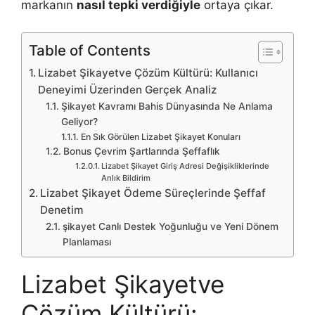
markanın
nasıl tepki verdiğiyle
ortaya çıkar.
Table of Contents
Lizabet Şikayetve Çözüm Kültürü: Kullanıcı
Deneyimi Üzerinden Gerçek Analiz
Şikayet Kavramı Bahis Dünyasında Ne Anlama
Geliyor?
En Sık Görülen Lizabet Şikayet Konuları
Bonus Çevrim Şartlarında Şeffaflık
Lizabet Şikayet Giriş Adresi Değişikliklerinde
Anlık Bildirim
Lizabet Şikayet Ödeme Süreçlerinde Şeffaf
Denetim
şikayet Canlı Destek Yoğunluğu ve Yeni Dönem
Planlaması
Lizabet Şikayetve
Çözüm Kültürü: