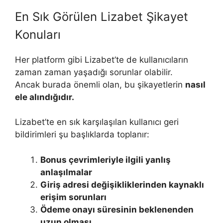
En Sık Görülen Lizabet Şikayet
Konuları
Her platform gibi Lizabet’te de kullanıcıların
zaman zaman yaşadığı sorunlar olabilir.
Ancak burada önemli olan, bu şikayetlerin
nasıl
ele alındığıdır.
Lizabet’te en sık karşılaşılan kullanıcı geri
bildirimleri şu başlıklarda toplanır:
Bonus çevrimleriyle ilgili yanlış
anlaşılmalar
Giriş adresi değişikliklerinden kaynaklı
erişim sorunları
Ödeme onayı süresinin beklenenden
uzun olması