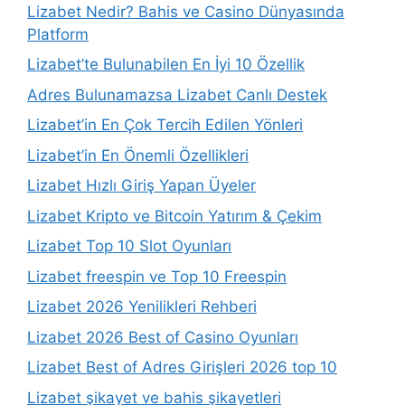
Lizabet Nedir? Bahis ve Casino Dünyasında
Platform
Lizabet’te Bulunabilen En İyi 10 Özellik
Adres Bulunamazsa Lizabet Canlı Destek
Lizabet’in En Çok Tercih Edilen Yönleri
Lizabet’in En Önemli Özellikleri
Lizabet Hızlı Giriş Yapan Üyeler
Lizabet Kripto ve Bitcoin Yatırım & Çekim
Lizabet Top 10 Slot Oyunları
Lizabet freespin ve Top 10 Freespin
Lizabet 2026 Yenilikleri Rehberi
Lizabet 2026 Best of Casino Oyunları
Lizabet Best of Adres Girişleri 2026 top 10
Lizabet şikayet ve bahis şikayetleri