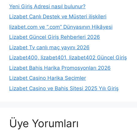
Yeni Giriş Adresi nasıl bulunur?
Lizabet Canlı Destek ve Müşteri ilişkileri
lizabet.com ve “.com” Dünyasının Hikâyesi
Lizabet Güncel Giriş Rehberleri 2026
Lizabet Tv canlı maç yayını 2026
Lizabet400, lizabet401, lizabet402 Güncel Giriş
Lizabet Bahis Harika Promosyonları 2026
Lizabet Casino Harika Seçimler
Lizabet Casino ve Bahis Sitesi 2025 Yılı Giriş
Üye Yorumları