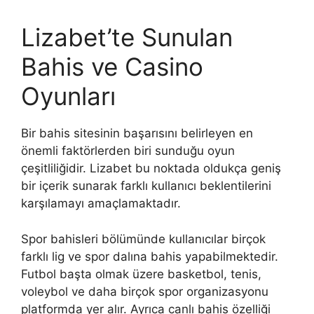
Lizabet’te Sunulan
Bahis ve Casino
Oyunları
Bir bahis sitesinin başarısını belirleyen en
önemli faktörlerden biri sunduğu oyun
çeşitliliğidir. Lizabet bu noktada oldukça geniş
bir içerik sunarak farklı kullanıcı beklentilerini
karşılamayı amaçlamaktadır.
Spor bahisleri bölümünde kullanıcılar birçok
farklı lig ve spor dalına bahis yapabilmektedir.
Futbol başta olmak üzere basketbol, tenis,
voleybol ve daha birçok spor organizasyonu
platformda yer alır. Ayrıca canlı bahis özelliği