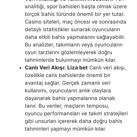
analitiği, spor bahisleri başta olmak üzere
birçok bahis türünde önemli bir yer tutar.
Casino siteleri, maç öncesi ve sonrasında
detaylı istatistikler sunarak oyuncuların
daha etkili bahis yapmalarını sağlayabilir.
Bu analizler, takımların veya oyuncuların
oyun tarzlarını gözlemleyerek doğru
tahminlerde bulunmayı mümkün kılar.
Canlı Veri Akışı:
Liza bet
Canlı veri akışı,
özellikle canlı bahislerde önemli bir
avantaj sağlar. Gerçek zamanlı veri
kullanımı, oyuncuların anlık olaylara
dayanarak bahis yapmalarına olanak
tanır. Bu veriler, maçların temposu,
oyuncu performansları ve takım stratejileri
gibi unsurları içererek daha doğru bahis
tahminleri yapmayı mümkün kılar.