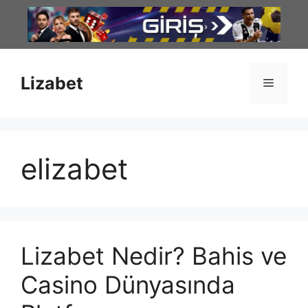
İçeriğe
atla
Lizabet
Menü
elizabet
Lizabet Nedir? Bahis ve
Casino Dünyasında