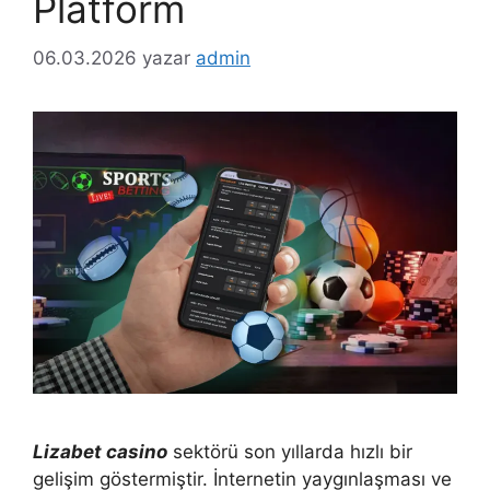
Platform
06.03.2026
yazar
admin
Lizabet casino
sektörü son yıllarda hızlı bir
gelişim göstermiştir. İnternetin yaygınlaşması ve