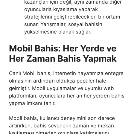
kazançları için değil, aynı zamanda diğer
oyuncularla kıyaslama yaparak
stratejilerini geliştirebilecekleri bir ortam
sunar. Yarışmalar, sosyal bahisin
yükselmesine olanak sağlar.
Mobil Bahis: Her Yerde ve
Her Zaman Bahis Yapmak
Canlı Mobil bahis, internetin hayatımıza entegre
olmasının ardından oldukça popüler hale
gelmiştir. Mobil uygulamalar ve uyumlu web
platformları, oyunculara her an her yerden bahis
yapma imkanı tanır.
Mobil bahis, kullanıcı deneyimini son derece
artırırken, bahis severlerin zaman ve mekan
kısıtlaması olmadan oyunlara katılmalarını