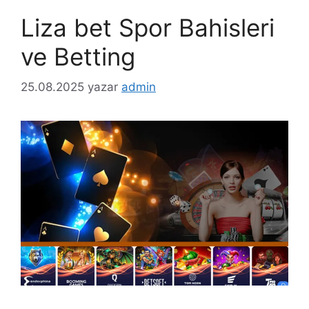
Liza bet Spor Bahisleri
ve Betting
25.08.2025
yazar
admin