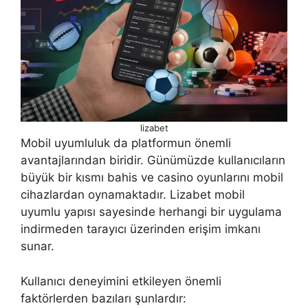
lizabet
Mobil uyumluluk da platformun önemli
avantajlarından biridir. Günümüzde kullanıcıların
büyük bir kısmı bahis ve casino oyunlarını mobil
cihazlardan oynamaktadır. Lizabet mobil
uyumlu yapısı sayesinde herhangi bir uygulama
indirmeden tarayıcı üzerinden erişim imkanı
sunar.
Kullanıcı deneyimini etkileyen önemli
faktörlerden bazıları şunlardır: