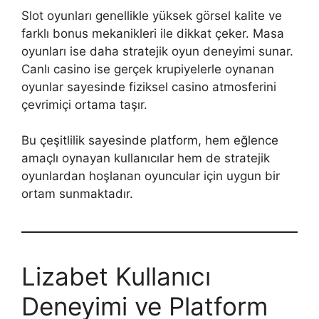
Slot oyunları genellikle yüksek görsel kalite ve
farklı bonus mekanikleri ile dikkat çeker. Masa
oyunları ise daha stratejik oyun deneyimi sunar.
Canlı casino ise gerçek krupiyelerle oynanan
oyunlar sayesinde fiziksel casino atmosferini
çevrimiçi ortama taşır.
Bu çeşitlilik sayesinde platform, hem eğlence
amaçlı oynayan kullanıcılar hem de stratejik
oyunlardan hoşlanan oyuncular için uygun bir
ortam sunmaktadır.
Lizabet Kullanıcı
Deneyimi ve Platform