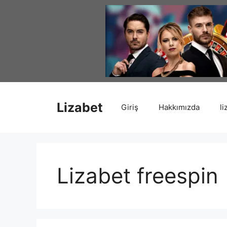
İçeriğe
atla
Lizabet
Giriş
Hakkımızda
li
Lizabet freespin