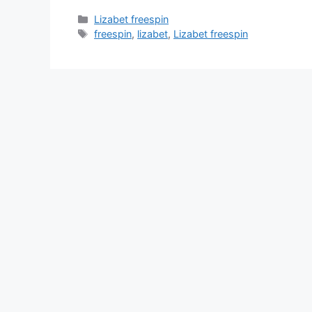
Kategoriler
Lizabet freespin
Etiketler
freespin
,
lizabet
,
Lizabet freespin