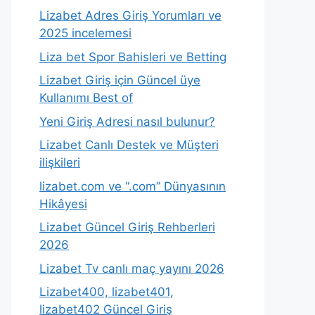
Lizabet Adres Giriş Yorumları ve
2025 incelemesi
Liza bet Spor Bahisleri ve Betting
Lizabet Giriş için Güncel üye
Kullanımı Best of
Yeni Giriş Adresi nasıl bulunur?
Lizabet Canlı Destek ve Müşteri
ilişkileri
lizabet.com ve “.com” Dünyasının
Hikâyesi
Lizabet Güncel Giriş Rehberleri
2026
Lizabet Tv canlı maç yayını 2026
Lizabet400, lizabet401,
lizabet402 Güncel Giriş