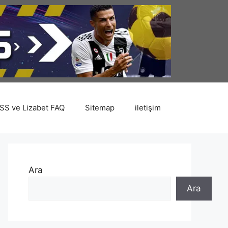
SS ve Lizabet FAQ
Sitemap
iletişim
Ara
Ara