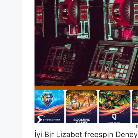
li
İyi Bir Lizabet freespin Deney