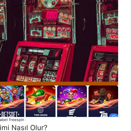
zabet freespin
imi Nasıl Olur?