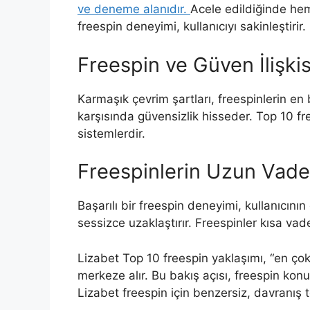
ve deneme alanıdır.
Acele edildiğinde hem
freespin deneyimi, kullanıcıyı sakinleştirir.
Freespin ve Güven İlişkis
Karmaşık çevrim şartları, freespinlerin en
karşısında güvensizlik hisseder. Top 10 f
sistemlerdir.
Freespinlerin Uzun Vadel
Başarılı bir freespin deneyimi, kullanıcının
sessizce uzaklaştırır. Freespinler kısa vade
Lizabet Top 10 freespin yaklaşımı, “en çok
merkeze alır. Bu bakış açısı, freespin kon
Lizabet freespin için benzersiz, davranış tem