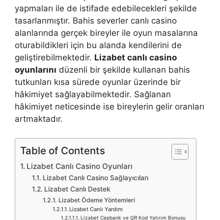
yapmaları ile de istifade edebilecekleri şekilde
tasarlanmıştır. Bahis severler canlı casino
alanlarında gerçek bireyler ile oyun masalarına
oturabildikleri için bu alanda kendilerini de
geliştirebilmektedir.
Lizabet canlı casino
oyunlarını
düzenli bir şekilde kullanan bahis
tutkunları kısa sürede oyunlar üzerinde bir
hâkimiyet sağlayabilmektedir. Sağlanan
hâkimiyet neticesinde ise bireylerin gelir oranları
artmaktadır.
Table of Contents
Lizabet Canlı Casino Oyunları
Lizabet Canlı Casino Sağlayıcıları
Lizabet Canlı Destek
Lizabet Ödeme Yöntemleri
Lizabet Canlı Yardım
Lizabet Cepbank ve QR Kod Yatırım Bonusu