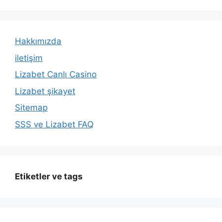
Hakkımızda
iletişim
Lizabet Canlı Casino
Lizabet şikayet
Sitemap
SSS ve Lizabet FAQ
Etiketler ve tags