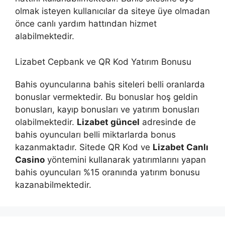
olmak isteyen kullanıcılar da siteye üye olmadan
önce canlı yardım hattından hizmet
alabilmektedir.
Lizabet Cepbank ve QR Kod Yatırım Bonusu
Bahis oyuncularına bahis siteleri belli oranlarda
bonuslar vermektedir. Bu bonuslar hoş geldin
bonusları, kayıp bonusları ve yatırım bonusları
olabilmektedir.
Lizabet güncel
adresinde de
bahis oyuncuları belli miktarlarda bonus
kazanmaktadır. Sitede QR Kod ve
Lizabet Canlı
Casino
yöntemini kullanarak yatırımlarını yapan
bahis oyuncuları %15 oranında yatırım bonusu
kazanabilmektedir.