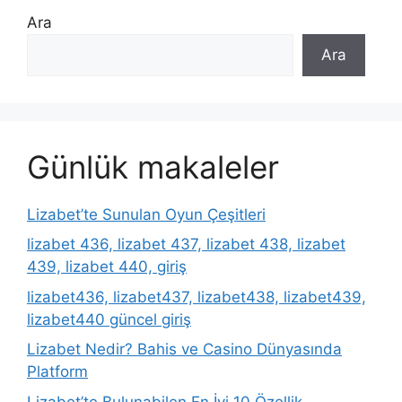
Ara
Ara
Günlük makaleler
Lizabet’te Sunulan Oyun Çeşitleri
lizabet 436, lizabet 437, lizabet 438, lizabet
439, lizabet 440, giriş
lizabet436, lizabet437, lizabet438, lizabet439,
lizabet440 güncel giriş
Lizabet Nedir? Bahis ve Casino Dünyasında
Platform
Lizabet’te Bulunabilen En İyi 10 Özellik