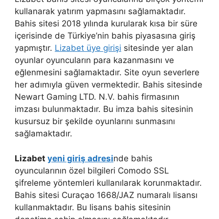
kullanarak yatırım yapmasını sağlamaktadır.
Bahis sitesi 2018 yılında kurularak kısa bir süre
içerisinde de Türkiye’nin bahis piyasasına giriş
yapmıştır.
Lizabet üye girişi
sitesinde yer alan
oyunlar oyuncuların para kazanmasını ve
eğlenmesini sağlamaktadır. Site oyun severlere
her adımıyla güven vermektedir. Bahis sitesinde
Newart Gaming LTD. N.V. bahis firmasının
imzası bulunmaktadır. Bu imza bahis sitesinin
kusursuz bir şekilde oyunlarını sunmasını
sağlamaktadır.
Lizabet
yeni giriş adresi
nde bahis
oyuncularının özel bilgileri Comodo SSL
şifreleme yöntemleri kullanılarak korunmaktadır.
Bahis sitesi Curaçao 1668/JAZ numaralı lisansı
kullanmaktadır. Bu lisans bahis sitesinin