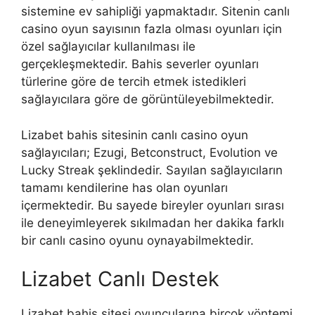
sistemine ev sahipliği yapmaktadır. Sitenin canlı
casino oyun sayısının fazla olması oyunları için
özel sağlayıcılar kullanılması ile
gerçekleşmektedir. Bahis severler oyunları
türlerine göre de tercih etmek istedikleri
sağlayıcılara göre de görüntüleyebilmektedir.
Lizabet bahis sitesinin canlı casino oyun
sağlayıcıları; Ezugi, Betconstruct, Evolution ve
Lucky Streak şeklindedir. Sayılan sağlayıcıların
tamamı kendilerine has olan oyunları
içermektedir. Bu sayede bireyler oyunları sırası
ile deneyimleyerek sıkılmadan her dakika farklı
bir canlı casino oyunu oynayabilmektedir.
Lizabet Canlı Destek
Lizabet bahis sitesi oyuncularına birçok yöntemi