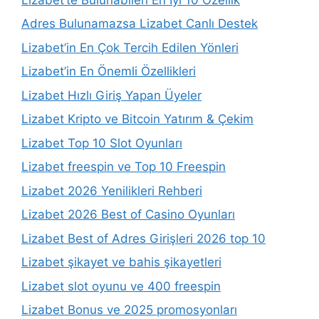
Adres Bulunamazsa Lizabet Canlı Destek
Lizabet’in En Çok Tercih Edilen Yönleri
Lizabet’in En Önemli Özellikleri
Lizabet Hızlı Giriş Yapan Üyeler
Lizabet Kripto ve Bitcoin Yatırım & Çekim
Lizabet Top 10 Slot Oyunları
Lizabet freespin ve Top 10 Freespin
Lizabet 2026 Yenilikleri Rehberi
Lizabet 2026 Best of Casino Oyunları
Lizabet Best of Adres Girişleri 2026 top 10
Lizabet şikayet ve bahis şikayetleri
Lizabet slot oyunu ve 400 freespin
Lizabet Bonus ve 2025 promosyonları