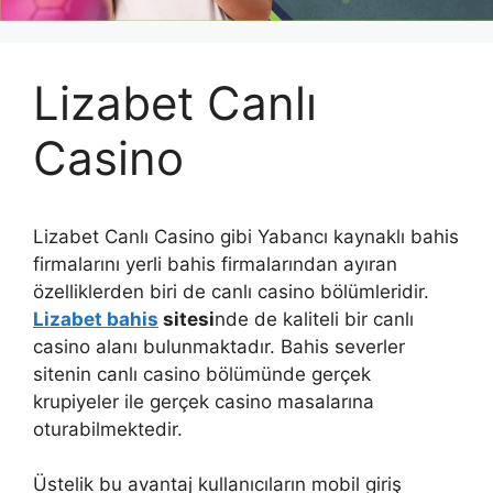
Lizabet Canlı
Casino
Lizabet Canlı Casino gibi Yabancı kaynaklı bahis
firmalarını yerli bahis firmalarından ayıran
özelliklerden biri de canlı casino bölümleridir.
Lizabet bahis
sitesi
nde de kaliteli bir canlı
casino alanı bulunmaktadır. Bahis severler
sitenin canlı casino bölümünde gerçek
krupiyeler ile gerçek casino masalarına
oturabilmektedir.
Üstelik bu avantaj kullanıcıların mobil giriş