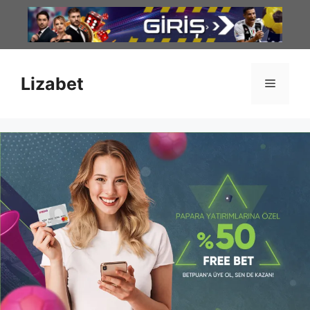
İçeriğe
atla
Lizabet
Menü