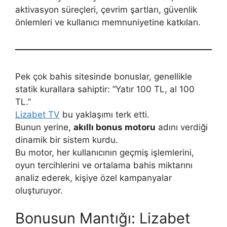
aktivasyon süreçleri, çevrim şartları, güvenlik
önlemleri ve kullanıcı memnuniyetine katkıları.
Pek çok bahis sitesinde bonuslar, genellikle
statik kurallara sahiptir: “Yatır 100 TL, al 100
TL.”
Lizabet TV
bu yaklaşımı terk etti.
Bunun yerine,
akıllı bonus motoru
adını verdiği
dinamik bir sistem kurdu.
Bu motor, her kullanıcının geçmiş işlemlerini,
oyun tercihlerini ve ortalama bahis miktarını
analiz ederek, kişiye özel kampanyalar
oluşturuyor.
Bonusun Mantığı: Lizabet