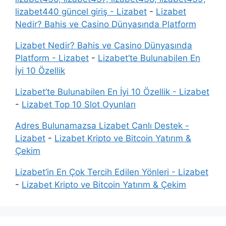
lizabet440 güncel giriş - Lizabet
-
Lizabet
Nedir? Bahis ve Casino Dünyasında Platform
Lizabet Nedir? Bahis ve Casino Dünyasında
Platform - Lizabet
-
Lizabet’te Bulunabilen En
İyi 10 Özellik
Lizabet’te Bulunabilen En İyi 10 Özellik - Lizabet
-
Lizabet Top 10 Slot Oyunları
Adres Bulunamazsa Lizabet Canlı Destek -
Lizabet
-
Lizabet Kripto ve Bitcoin Yatırım &
Çekim
Lizabet’in En Çok Tercih Edilen Yönleri - Lizabet
-
Lizabet Kripto ve Bitcoin Yatırım & Çekim