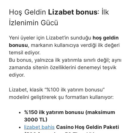
Hoş Geldin
Lizabet bonus
: İlk
İzlenimin Gücü
Yeni üyeler için Lizabet’in sunduğu
hoş geldin
bonusu
, markanın kullanıcıya verdiği ilk değeri
temsil ediyor.
Bu bonus, yalnızca ilk yatırımla sınırlı değil; aynı
zamanda sitenin özelliklerini denemeyi teşvik
ediyor.
Lizabet, klasik “%100 ilk yatırım bonusu”
modelini geliştirerek şu formatları kullanıyor:
%150 ilk yatırım bonusu (maksimum
3000 TL)
lizabet bahis
Casino Hoş Geldin Paketi