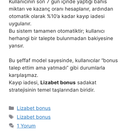
Kullanıcının son 7 gün içinde yaptığı bahis
miktarı ve kazanç oranı hesaplanır, ardından
otomatik olarak %10’a kadar kayıp iadesi
uygulanır.
Bu sistem tamamen otomatiktir; kullanıcı
herhangi bir talepte bulunmadan bakiyesine
yansır.
Bu şeffaf model sayesinde, kullanıcılar “bonus
talep ettim ama yatmadı” gibi durumlarla
karşılaşmaz.
Kayıp iadesi,
Lizabet bonus
sadakat
stratejisinin temel taşlarından biridir.
Kategoriler
Lizabet bonus
Etiketler
Lizabet bonus
1 Yorum