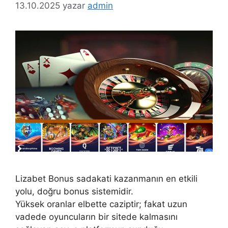
13.10.2025
yazar
admin
Lizabet Bonus sadakati kazanmanın en etkili
yolu, doğru bonus sistemidir.
Yüksek oranlar elbette caziptir; fakat uzun
vadede oyuncuların bir sitede kalmasını