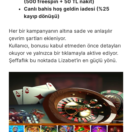
(500 freespin + 50 TL nakit)
Canlı bahis hoş geldin iadesi (%25
kayıp dönüşü)
Her bir kampanyanın altına sade ve anlaşılır
çevrim şartları ekleniyor.
Kullanıcı, bonusu kabul etmeden önce detayları
okuyor ve yalnızca bir tıklamayla aktive ediyor.
Şeffaflık bu noktada Lizabet’in en güçlü yönü.