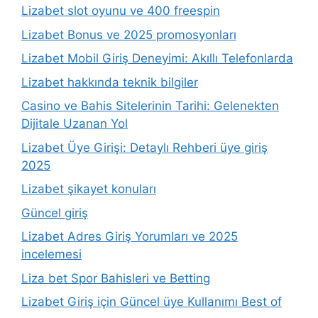
Lizabet slot oyunu ve 400 freespin
Lizabet Bonus ve 2025 promosyonları
Lizabet Mobil Giriş Deneyimi: Akıllı Telefonlarda
Lizabet hakkında teknik bilgiler
Casino ve Bahis Sitelerinin Tarihi: Gelenekten
Dijitale Uzanan Yol
Lizabet Üye Girişi: Detaylı Rehberi üye giriş
2025
Lizabet şikayet konuları
Güncel giriş
Lizabet Adres Giriş Yorumları ve 2025
incelemesi
Liza bet Spor Bahisleri ve Betting
Lizabet Giriş için Güncel üye Kullanımı Best of