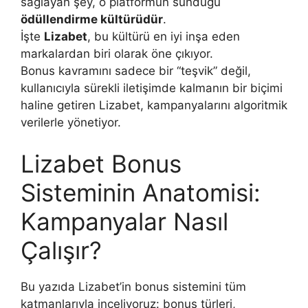
sağlayan şey, o platformun sunduğu
ödüllendirme kültürüdür
.
İşte
Lizabet
, bu kültürü en iyi inşa eden
markalardan biri olarak öne çıkıyor.
Bonus kavramını sadece bir “teşvik” değil,
kullanıcıyla sürekli iletişimde kalmanın bir biçimi
haline getiren Lizabet, kampanyalarını algoritmik
verilerle yönetiyor.
Lizabet Bonus
Sisteminin Anatomisi:
Kampanyalar Nasıl
Çalışır?
Bu yazıda Lizabet’in bonus sistemini tüm
katmanlarıyla inceliyoruz: bonus türleri,