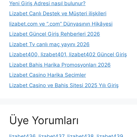
Yeni Giriş Adresi nasıl bulunur?
Lizabet Canlı Destek ve Müşteri ilişkileri
lizabet.com ve “.com” Dünyasının Hikâyesi
Lizabet Güncel Giriş Rehberleri 2026
Lizabet Tv canlı maç yayını 2026
Lizabet400, lizabet401, lizabet402 Güncel Giriş
Lizabet Bahis Harika Promosyonları 2026
Lizabet Casino Harika Seçimler
Lizabet Casino ve Bahis Sitesi 2025 Yılı Giriş
Üye Yorumları
lizabet436, lizabet437, lizabet438, lizabet439,