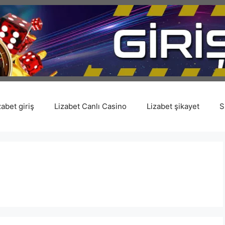
zabet giriş
Lizabet Canlı Casino
Lizabet şikayet
S