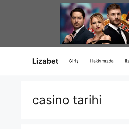
İçeriğe
atla
Lizabet
Giriş
Hakkımızda
li
casino tarihi