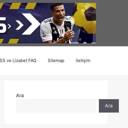
SS ve Lizabet FAQ
Sitemap
iletişim
Ara
Ara