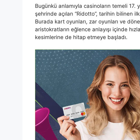
Bugünkü anlamıyla casinoların temeli 17. yü
şehrinde açılan “Ridotto”, tarihin bilinen i
Burada kart oyunları, zar oyunları ve dön
aristokratların eğlence anlayışı içinde hızl
kesimlerine de hitap etmeye başladı.