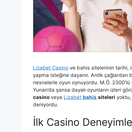
Lizabet Casino
ve bahis sitelerinin tarih
yapma isteğine dayanır. Antik çağlardan be
nesnelerle oyun oynuyordu. M.Ö. 2300’lü yı
Yunan’da şansa dayalı oyunların izleri g
casino
veya
Lizabet
bahis
siteleri
yoktu, 
deniyordu.
İlk Casino Deneyimle