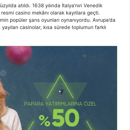
zyılda atıldı. 1638 yılında İtalya’nın Venedik
lk resmi casino mekânı olarak kayıtlara geçti.
emin popüler şans oyunları oynanıyordu. Avrupa’da
a yayılan casinolar, kısa sürede toplumun farklı