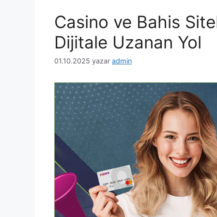
Casino ve Bahis Sitel
Dijitale Uzanan Yol
01.10.2025
yazar
admin