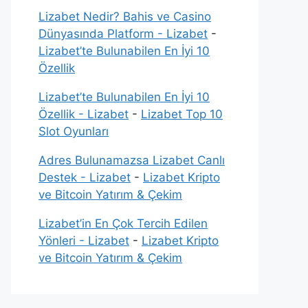
Lizabet Nedir? Bahis ve Casino
Dünyasında Platform - Lizabet
-
Lizabet’te Bulunabilen En İyi 10
Özellik
Lizabet’te Bulunabilen En İyi 10
Özellik - Lizabet
-
Lizabet Top 10
Slot Oyunları
Adres Bulunamazsa Lizabet Canlı
Destek - Lizabet
-
Lizabet Kripto
ve Bitcoin Yatırım & Çekim
Lizabet’in En Çok Tercih Edilen
Yönleri - Lizabet
-
Lizabet Kripto
ve Bitcoin Yatırım & Çekim