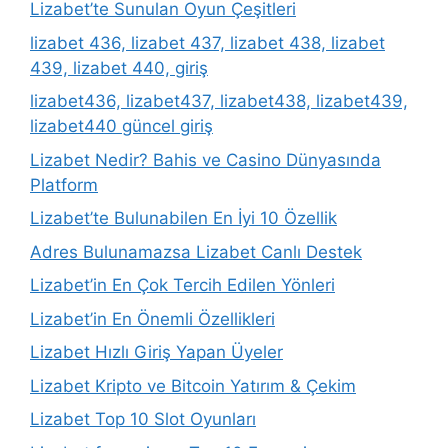
Lizabet’te Sunulan Oyun Çeşitleri
lizabet 436, lizabet 437, lizabet 438, lizabet
439, lizabet 440, giriş
lizabet436, lizabet437, lizabet438, lizabet439,
lizabet440 güncel giriş
Lizabet Nedir? Bahis ve Casino Dünyasında
Platform
Lizabet’te Bulunabilen En İyi 10 Özellik
Adres Bulunamazsa Lizabet Canlı Destek
Lizabet’in En Çok Tercih Edilen Yönleri
Lizabet’in En Önemli Özellikleri
Lizabet Hızlı Giriş Yapan Üyeler
Lizabet Kripto ve Bitcoin Yatırım & Çekim
Lizabet Top 10 Slot Oyunları