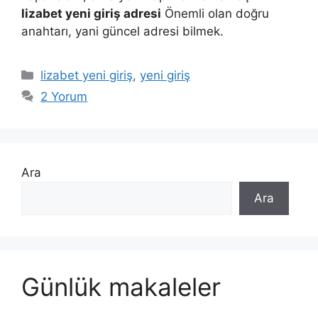
lizabet yeni giriş adresi
Önemli olan doğru
anahtarı, yani güncel adresi bilmek.
Kategoriler
lizabet yeni giriş
,
yeni giriş
2 Yorum
Ara
Ara
Günlük makaleler