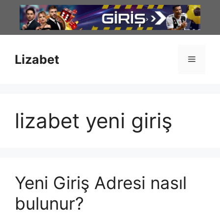
İçeriğe
atla
Lizabet
Menü
lizabet yeni giriş
Yeni Giriş Adresi nasıl
bulunur?