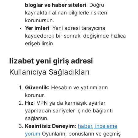
bloglar ve haber siteleri
: Doğru
kaynaktan alınan bilgilerle riskten
korunursun.
Yer imleri
: Yeni adresi tarayıcına
kaydederek bir sonraki değişimde hızlıca
erişebilirsin.
lizabet yeni giriş adresi
Kullanıcıya Sağladıkları
Güvenlik
: Hesabın ve yatırımların
korunur.
Hız
: VPN ya da karmaşık ayarlar
yapmadan saniyeler içinde bağlantı
sağlarsın.
Kesintisiz Deneyim
:
haber, inceleme
yorum
Oyunların, bonusların ve geçmiş