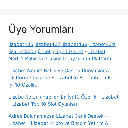
Üye Yorumları
lizabet436, lizabet437, lizabet438, lizabet439,
lizabet440 güncel giriş - Lizabet
-
Lizabet
Nedir? Bahis ve Casino Dünyasında Platform
Lizabet Nedir? Bahis ve Casino Dünyasında
Platform - Lizabet
-
Lizabet’te Bulunabilen En
İyi 10 Özellik
Lizabet’te Bulunabilen En İyi 10 Özellik - Lizabet
-
Lizabet Top 10 Slot Oyunları
Adres Bulunamazsa Lizabet Canlı Destek -
Lizabet
-
Lizabet Kripto ve Bitcoin Yatırım &