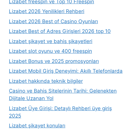
Lizabet freespin ve Top 10 Freespin
Lizabet 2026 Yenilikleri Rehberi
Lizabet 2026 Best of Casino Oyunları
Lizabet Best of Adres Girişleri 2026 top 10
Lizabet şikayet ve bahis şikayetleri
Lizabet slot oyunu ve 400 freespin
Lizabet Bonus ve 2025 promosyonları
Lizabet Mobil Giriş Deneyimi: Akıllı Telefonlarda
Lizabet hakkında teknik bilgiler
Casino ve Bahis Sitelerinin Tarihi: Gelenekten
Dijitale Uzanan Yol
Lizabet Üye Girişi: Detaylı Rehberi üye giriş
2025
Lizabet şikayet konuları