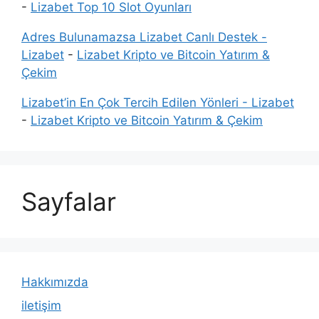
-
Lizabet Top 10 Slot Oyunları
Adres Bulunamazsa Lizabet Canlı Destek -
Lizabet
-
Lizabet Kripto ve Bitcoin Yatırım &
Çekim
Lizabet’in En Çok Tercih Edilen Yönleri - Lizabet
-
Lizabet Kripto ve Bitcoin Yatırım & Çekim
Sayfalar
Hakkımızda
iletişim