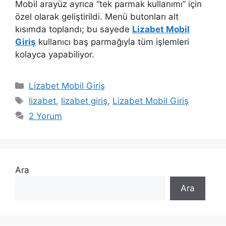
Mobil arayüz ayrıca “tek parmak kullanımı” için
özel olarak geliştirildi. Menü butonları alt
kısımda toplandı; bu sayede
Lizabet Mobil
Giriş
kullanıcı baş parmağıyla tüm işlemleri
kolayca yapabiliyor.
Kategoriler
Lizabet Mobil Giriş
Etiketler
lizabet
,
lizabet giriş
,
Lizabet Mobil Giriş
2 Yorum
Ara
Ara