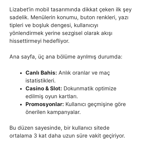
Lizabet’in mobil tasarımında dikkat çeken ilk şey
sadelik. Menülerin konumu, buton renkleri, yazı
tipleri ve boşluk dengesi, kullanıcıyı
yönlendirmek yerine sezgisel olarak akışı
hissettirmeyi hedefliyor.
Ana sayfa, üç ana bölüme ayrılmış durumda:
Canlı Bahis:
Anlık oranlar ve maç
istatistikleri.
Casino & Slot:
Dokunmatik optimize
edilmiş oyun kartları.
Promosyonlar:
Kullanıcı geçmişine göre
önerilen kampanyalar.
Bu düzen sayesinde, bir kullanıcı sitede
ortalama 3 kat daha uzun süre vakit geçiriyor.