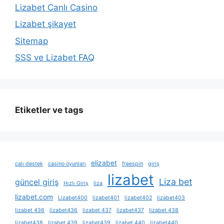
Lizabet Canlı Casino
Lizabet şikayet
Sitemap
SSS ve Lizabet FAQ
Etiketler ve tags
elizabet
calı destek
casino oyunları
freespin
giriş
lizabet
Liza bet
güncel giriş
Hızlı Giriş
liza
lizabet.com
Lizabet400
lizabet401
lizabet402
lizabet403
lizabet 436
lizabet436
lizabet 437
lizabet437
lizabet 438
lizabet438
lizabet 439
lizabet439
lizabet 440
lizabet440