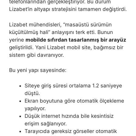
telefonlarından gerçekleştiriyor. Bu durum
Lizabet’in altyapı stratejisini tamamen değiştirdi.
Lizabet mühendisleri, “masaüstü sürümün
küçültülmüş hali” anlayışını terk etti. Bunun
yerine
mobilde sıfırdan tasarlanmış bir arayüz
geliştirildi. Yani Lizabet mobil site, bağımsız bir
sistem gibi davranıyor.
Bu yeni yapı sayesinde:
Siteye giriş süresi ortalama 1.2 saniyeye
düştü.
Ekran boyutuna göre otomatik ölçekleme
yapılıyor.
Düşük internet hızında bile kesintisiz
erişim sağlanıyor.
Tarayıcıda gereksiz görseller otomatik