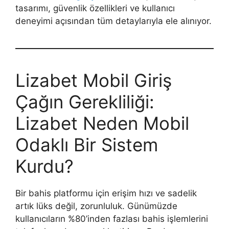
tasarımı, güvenlik özellikleri ve kullanıcı
deneyimi açısından tüm detaylarıyla ele alınıyor.
Lizabet Mobil Giriş
Çağın Gerekliliği:
Lizabet Neden Mobil
Odaklı Bir Sistem
Kurdu?
Bir bahis platformu için erişim hızı ve sadelik
artık lüks değil, zorunluluk. Günümüzde
kullanıcıların %80’inden fazlası bahis işlemlerini