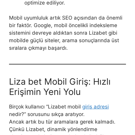
optimize ediliyor.
Mobil uyumluluk artık SEO açısından da önemli
bir faktör. Google, mobil öncelikli indeksleme
sistemini devreye aldıktan sonra Lizabet gibi
mobilde güçlü siteler, arama sonuçlarında üst
sıralara çıkmayı başardı.
Liza bet Mobil Giriş: Hızlı
Erişimin Yeni Yolu
Birçok kullanıcı “Lizabet mobil
giriş adresi
nedir?” sorusunu sıkça aratıyor.
Ancak artık bu tür aramalara gerek kalmadı.
Çünkü Lizabet, dinamik yönlendirme