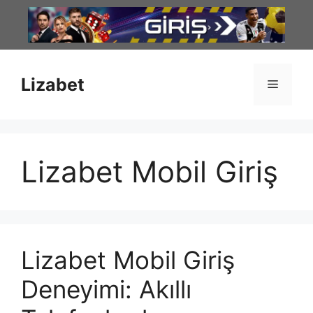
İçeriğe
atla
Lizabet
Menü
Lizabet Mobil Giriş
Lizabet Mobil Giriş
Deneyimi: Akıllı