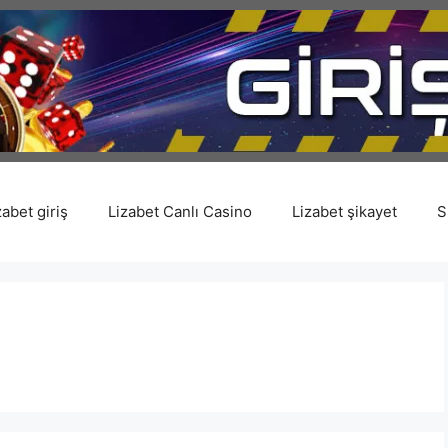
zabet giriş
Lizabet Canlı Casino
Lizabet şikayet
S