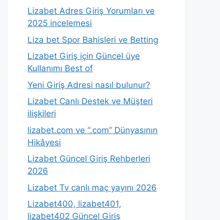
Lizabet Adres Giriş Yorumları ve
2025 incelemesi
Liza bet Spor Bahisleri ve Betting
Lizabet Giriş için Güncel üye
Kullanımı Best of
Yeni Giriş Adresi nasıl bulunur?
Lizabet Canlı Destek ve Müşteri
ilişkileri
lizabet.com ve “.com” Dünyasının
Hikâyesi
Lizabet Güncel Giriş Rehberleri
2026
Lizabet Tv canlı maç yayını 2026
Lizabet400, lizabet401,
lizabet402 Güncel Giriş