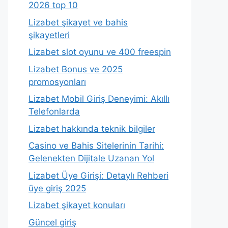
2026 top 10
Lizabet şikayet ve bahis
şikayetleri
Lizabet slot oyunu ve 400 freespin
Lizabet Bonus ve 2025
promosyonları
Lizabet Mobil Giriş Deneyimi: Akıllı
Telefonlarda
Lizabet hakkında teknik bilgiler
Casino ve Bahis Sitelerinin Tarihi:
Gelenekten Dijitale Uzanan Yol
Lizabet Üye Girişi: Detaylı Rehberi
üye giriş 2025
Lizabet şikayet konuları
Güncel giriş