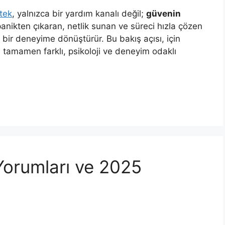
tek
, yalnızca bir yardım kanalı değil;
güvenin
 panikten çıkaran, netlik sunan ve süreci hızla çözen
 bir deneyime dönüştürür. Bu bakış açısı, için
an tamamen farklı, psikoloji ve deneyim odaklı
Yorumları ve 2025