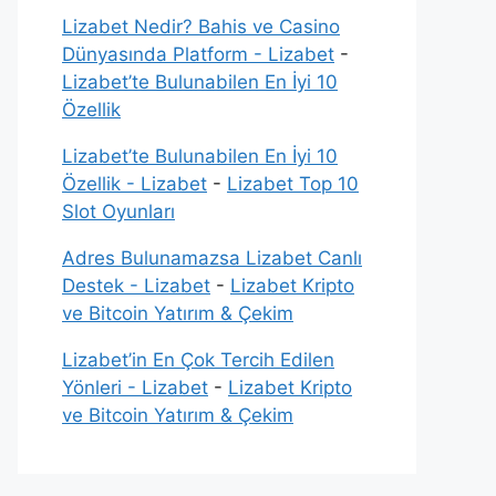
Lizabet Nedir? Bahis ve Casino
Dünyasında Platform - Lizabet
-
Lizabet’te Bulunabilen En İyi 10
Özellik
Lizabet’te Bulunabilen En İyi 10
Özellik - Lizabet
-
Lizabet Top 10
Slot Oyunları
Adres Bulunamazsa Lizabet Canlı
Destek - Lizabet
-
Lizabet Kripto
ve Bitcoin Yatırım & Çekim
Lizabet’in En Çok Tercih Edilen
Yönleri - Lizabet
-
Lizabet Kripto
ve Bitcoin Yatırım & Çekim