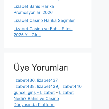
Lizabet Bahis Harika
Promosyonları 2026
Lizabet Casino Harika Seçimler
Lizabet Casino ve Bahis Sitesi
2025 Yılı Giriş
Üye Yorumları
lizabet436, lizabet437,
lizabet438, lizabet439, lizabet440
güncel giriş - Lizabet
-
Lizabet
Nedir? Bahis ve Casino
Dünyasında Platform