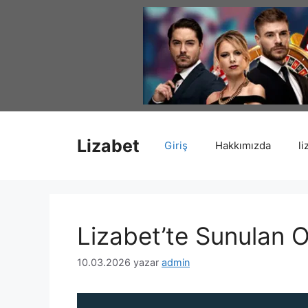
İçeriğe
atla
Lizabet
Giriş
Hakkımızda
li
Lizabet’te Sunulan O
10.03.2026
yazar
admin