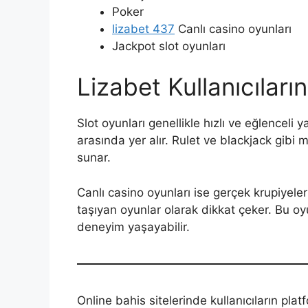
Poker
lizabet 437
Canlı casino oyunları
Jackpot slot oyunları
Lizabet Kullanıcıları
Slot oyunları genellikle hızlı ve eğlenceli 
arasında yer alır. Rulet ve blackjack gibi 
sunar.
Canlı casino oyunları ise gerçek krupiyele
taşıyan oyunlar olarak dikkat çeker. Bu o
deneyim yaşayabilir.
Online bahis sitelerinde kullanıcıların pl